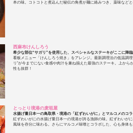
本の味。コトコトと煮込んだ秘伝の角煮が麺に絡みつき、薬味などと
西麻布けんしろう
希少な部位“サガリ”を使用した、スペシャルなステーキがここに降
看板メニュー「けんしろう焼き」をアレンジ。最新調理法の低温調理
リ”が今までにない食感や肉汁を兼ね揃えた最強のステーキ。上から
性も抜群！
とっとり境港の麦垣屋
水揚げ量日本一の鳥取県・境港の「紅ずわいがに」とマルコメのコラ
紅ずわいがにの水揚げ量日本一の境港が誇る漁師の味。紅ずわいがに
風味を存分に味わる。さらにマルコメ味噌とコラボした、心も身体も