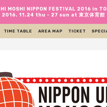
HI MOSHI NIPPON FESTIVAL 2016 in T
2016. 11.24 thu - 27 sun at 東京体育館
TIME TABLE
AREA MAP
TICKET
SPECI