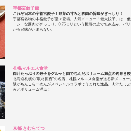
宇都宮餃子館
これぞ日本の宇都宮餃子！野菜の甘みと豚肉の旨味がぎっしり！
宇都宮名物の本格餃子が堂々登場。人気メニュー「健太餃子」は、低
ーシーな豚肉がぎっしり。0.75ミリという極薄の皮で包み込み、パ
がる旨味がたまらない。
札幌マルエス食堂
肉汁たっぷりの餃子をグルッと肉で包んだボリューム満点の肉巻き餃
北海道札幌の"取材拒否"の名店、札幌マルエス食堂が送る新メニュー
阪がちんこらーめんがスペシャルコラボでうまれた逸品。肉汁たっぷ
みとボリューム満点！
京都 きむらてつ