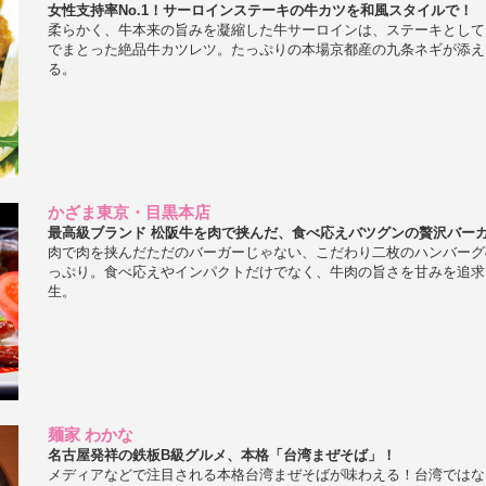
女性支持率No.1！サーロインステーキの牛カツを和風スタイルで！
柔らかく、牛本来の旨みを凝縮した牛サーロインは、ステーキとして
でまとった絶品牛カツレツ。たっぷりの本場京都産の九条ネギが添え
る。
かざま東京・目黒本店
最高級ブランド 松阪牛を肉で挟んだ、食べ応えバツグンの贅沢バー
肉で肉を挟んだただのバーガーじゃない、こだわり二枚のハンバーグ
っぷり。食べ応えやインパクトだけでなく、牛肉の旨さを甘みを追求
生。
麺家 わかな
名古屋発祥の鉄板B級グルメ、本格「台湾まぜそば」！
メディアなどで注目される本格台湾まぜそばが味わえる！台湾ではな