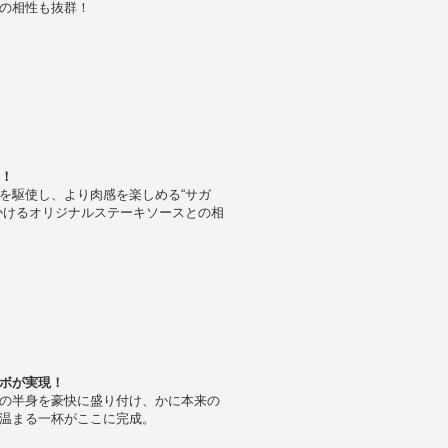
の相性も抜群！
臨！
を駆使し、より肉感を楽しめる“サガ
かけるオリジナルステーキソースとの相
ボが実現！
の半身を豪快に盛り付け、かに本来の
温まる一杯がここに完成。