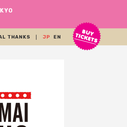
OKYO
AL THANKS
｜
JP
EN