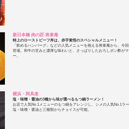
新日本橋 肉の匠 将泰庵
特上のローストビーフ丼は、赤字覚悟のスペシャルメニュー！
「飲めるハンバーグ」などの人気メニューを抱える将泰庵から、今回
登場。和牛の甘みと濃厚な味わいと、さっぱりしたおろしポン酢がマ
ー。
横浜・阿具楽
塩・味噌・醤油の3種から味が選べるもつ鍋ラーメン！
お店で人気No.1メニューのもつ鍋をアレンジし、シメの人気No.1
塩・味噌・醤油と三種類からチョイスが可能。