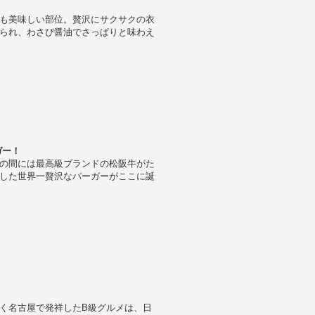
も美味しい部位。贅沢にサクサクの衣
られ、わさび醤油でさっぱりと味わえ
ガー！
の間には最高級ブランドの松阪牛がた
した世界一贅沢なバーガーがここに誕
く名古屋で発祥したB級グルメは、日